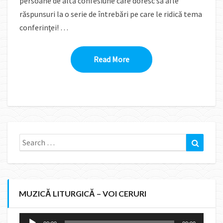
persoane de altă confesiune care doresc să afle
răspunsuri la o serie de întrebări pe care le ridică tema
conferinţei! …
Read More
Read More
Search
Search
for:
MUZICĂ LITURGICĂ – VOI CERURI
Audio