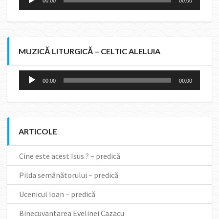
00:00
00:00
Player
MUZICĂ LITURGICĂ – CELTIC ALELUIA
Audio
00:00
00:00
Player
ARTICOLE
Cine este acest Isus ? – predică
Pilda semănătorului – predică
Ucenicul Ioan – predică
Binecuvantarea Evelinei Cazacu