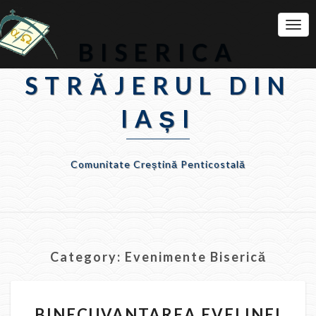
Togg
Navi
BISERICA
STRĂJERUL DIN
IAȘI
Comunitate Creștină Penticostală
Category:
Evenimente Biserică
BINECUVANTAREA
BINECUVANTAREA EVELINEI
EVELINEI