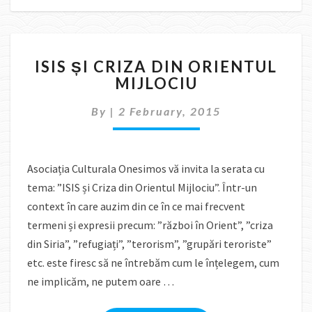
ISIS
ISIS ȘI CRIZA DIN ORIENTUL
ȘI
MIJLOCIU
CRIZA
DIN
By
|
2 February, 2015
ORIENTUL
MIJLOCIU
Asociația Culturala Onesimos vă invita la serata cu
tema: ”ISIS și Criza din Orientul Mijlociu”. Într-un
context în care auzim din ce în ce mai frecvent
termeni și expresii precum: ”război în Orient”, ”criza
din Siria”, ”refugiați”, ”terorism”, ”grupări teroriste”
etc. este firesc să ne întrebăm cum le înțelegem, cum
ne implicăm, ne putem oare …