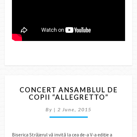
CONCERT
CONCERT ANSAMBLUL DE
ANSAMBLUL
COPII “ALLEGRETTO”
DE
COPII
By
|
2 June, 2015
“ALLEGRETTO”
Biserica Străjerul vă invită la cea de-a V-a ediție a