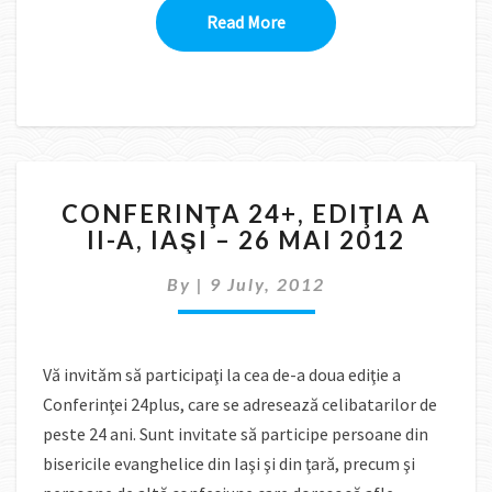
Read More
Read More
CONFERINŢA
CONFERINŢA 24+, EDIŢIA A
24+,
II-A, IAŞI – 26 MAI 2012
EDIŢIA
A
By
|
9 July, 2012
II-
A,
IAŞI
–
Vă invităm să participaţi la cea de-a doua ediţie a
26
Conferinţei 24plus, care se adresează celibatarilor de
MAI
2012
peste 24 ani. Sunt invitate să participe persoane din
bisericile evanghelice din Iaşi şi din ţară, precum şi