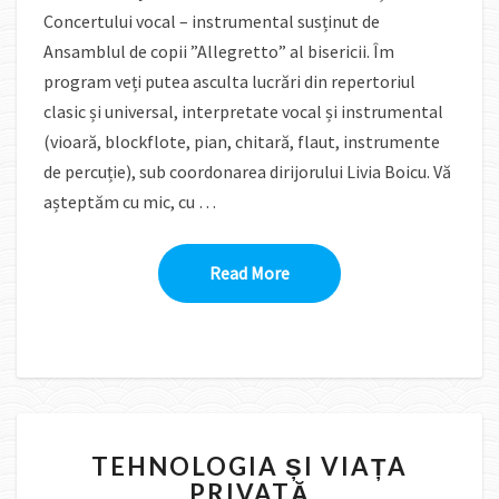
Concertului vocal – instrumental susținut de
Ansamblul de copii ”Allegretto” al bisericii. Îm
program veți putea asculta lucrări din repertoriul
clasic și universal, interpretate vocal și instrumental
(vioară, blockflote, pian, chitară, flaut, instrumente
de percuție), sub coordonarea dirijorului Livia Boicu. Vă
așteptăm cu mic, cu …
Read More
Read More
TEHNOLOGIA
TEHNOLOGIA ȘI VIAȚA
ȘI
PRIVATĂ
VIAȚA