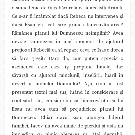
o sumedenie de întrebări relativ la această dramă.
Ce s-ar fi întâmplat dacă Rebeca nu intervenea şi
dacă Esau era cel care primea binecuvântarea?
Rămânea planul lui Dumnezeu neîmplinit? Avea
nevoie Dumnezeu în acel moment de ajutorul
preţios al Rebecăi ca să repare ceva ce Isaac dorea
să facă greşit? Dacă da, cum putem aprecia o
asemenea cale care îşi propune binele, dar
săvârşit cu ajutorul minciunii, înşelării, luării în
deşert a numelui Domnului? Aşa cum a fost
prezentat textul mai sus, luând în considerare şi
contextul său, considerăm că binecuvântarea lui
Esau nu avea cum să prejudicieze planul lui
Dumnezeu. Chiar dacă Esau ajungea liderul
familiei, Iacov nu avea nimic de pierdut şi asta nu
împiedica cu nimic alegerea sa. Mai degrabă,