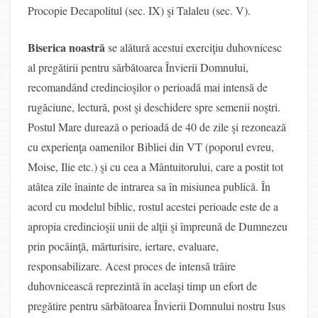
Procopie Decapolitul (sec. IX) şi Talaleu (sec. V).
Biserica noastră
se alătură acestui exerciţiu duhovnicesc
al pregătirii pentru sărbătoarea Învierii Domnului,
recomandând credincioşilor o perioadă mai intensă de
rugăciune, lectură, post şi deschidere spre semenii noştri.
Postul Mare durează o perioadă de 40 de zile şi rezonează
cu experienţa oamenilor Bibliei din VT (poporul evreu,
Moise, Ilie etc.) şi cu cea a Mântuitorului, care a postit tot
atâtea zile înainte de intrarea sa în misiunea publică. În
acord cu modelul biblic, rostul acestei perioade este de a
apropia credincioşii unii de alţii şi împreună de Dumnezeu
prin pocăinţă, mărturisire, iertare, evaluare,
responsabilizare. Acest proces de intensă trăire
duhovnicească reprezintă în acelaşi timp un efort de
pregătire pentru sărbătoarea Învierii Domnului nostru Isus