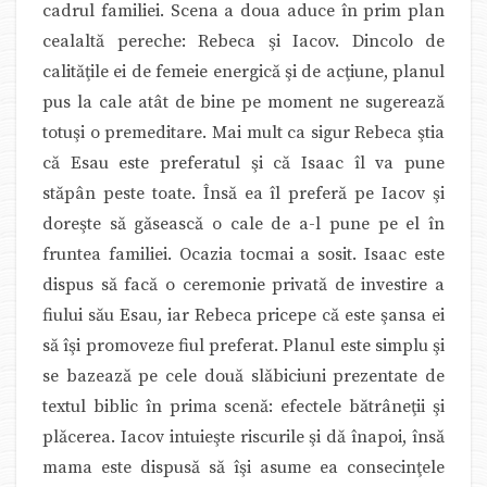
cadrul familiei. Scena a doua aduce în prim plan
cealaltă pereche: Rebeca şi Iacov. Dincolo de
calităţile ei de femeie energică şi de acţiune, planul
pus la cale atât de bine pe moment ne sugerează
totuşi o premeditare. Mai mult ca sigur Rebeca ştia
că Esau este preferatul şi că Isaac îl va pune
stăpân peste toate. Însă ea îl preferă pe Iacov şi
doreşte să găsească o cale de a-l pune pe el în
fruntea familiei. Ocazia tocmai a sosit. Isaac este
dispus să facă o ceremonie privată de investire a
fiului său Esau, iar Rebeca pricepe că este şansa ei
să îşi promoveze fiul preferat. Planul este simplu şi
se bazează pe cele două slăbiciuni prezentate de
textul biblic în prima scenă: efectele bătrâneţii şi
plăcerea. Iacov intuieşte riscurile şi dă înapoi, însă
mama este dispusă să îşi asume ea consecinţele