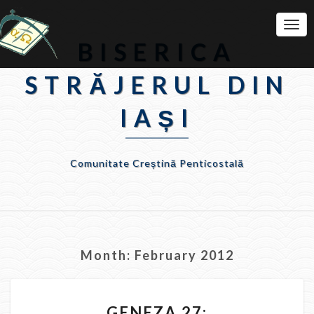
Togg
Navi
BISERICA
STRĂJERUL DIN
IAȘI
Comunitate Creștină Penticostală
Month:
February 2012
GENEZA
GENEZA 27:
27: