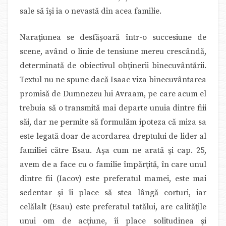
sale să îşi ia o nevastă din acea familie.
Naraţiunea se desfăşoară într-o succesiune de
scene, având o linie de tensiune mereu crescândă,
determinată de obiectivul obţinerii binecuvântării.
Textul nu ne spune dacă Isaac viza binecuvântarea
promisă de Dumnezeu lui Avraam, pe care acum el
trebuia să o transmită mai departe unuia dintre fiii
săi, dar ne permite să formulăm ipoteza că miza sa
este legată doar de acordarea dreptului de lider al
familiei către Esau. Aşa cum ne arată şi cap. 25,
avem de a face cu o familie împărţită, în care unul
dintre fii (Iacov) este preferatul mamei, este mai
sedentar şi îi place să stea lângă corturi, iar
celălalt (Esau) este preferatul tatălui, are calităţile
unui om de acţiune, îi place solitudinea şi