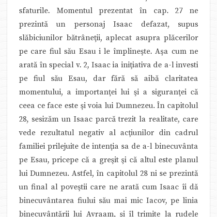
sfaturile. Momentul prezentat în cap. 27 ne
prezintă un personaj Isaac defazat, supus
slăbiciunilor bătrâneţii, aplecat asupra plăcerilor
pe care fiul său Esau i le împlineşte. Aşa cum ne
arată în special v. 2, Isaac ia iniţiativa de a-l investi
pe fiul său Esau, dar fără să aibă claritatea
momentului, a importanţei lui şi a siguranţei că
ceea ce face este şi voia lui Dumnezeu. În capitolul
28, sesizăm un Isaac parcă trezit la realitate, care
vede rezultatul negativ al acţiunilor din cadrul
familiei prilejuite de intenţia sa de a-l binecuvânta
pe Esau, pricepe că a greşit şi că altul este planul
lui Dumnezeu. Astfel, în capitolul 28 ni se prezintă
un final al poveştii care ne arată cum Isaac îi dă
binecuvântarea fiului său mai mic Iacov, pe linia
binecuvântării lui Avraam, şi îl trimite la rudele