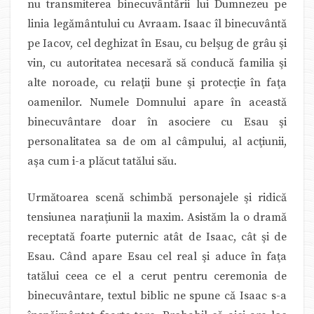
nu transmiterea binecuvântării lui Dumnezeu pe
linia legământului cu Avraam. Isaac îl binecuvântă
pe Iacov, cel deghizat în Esau, cu belşug de grâu şi
vin, cu autoritatea necesară să conducă familia şi
alte noroade, cu relaţii bune şi protecţie în faţa
oamenilor. Numele Domnului apare în această
binecuvântare doar în asociere cu Esau şi
personalitatea sa de om al câmpului, al acţiunii,
aşa cum i-a plăcut tatălui său.
Următoarea scenă schimbă personajele şi ridică
tensiunea naraţiunii la maxim. Asistăm la o dramă
receptată foarte puternic atât de Isaac, cât şi de
Esau. Când apare Esau cel real şi aduce în faţa
tatălui ceea ce el a cerut pentru ceremonia de
binecuvântare, textul biblic ne spune că Isaac s-a