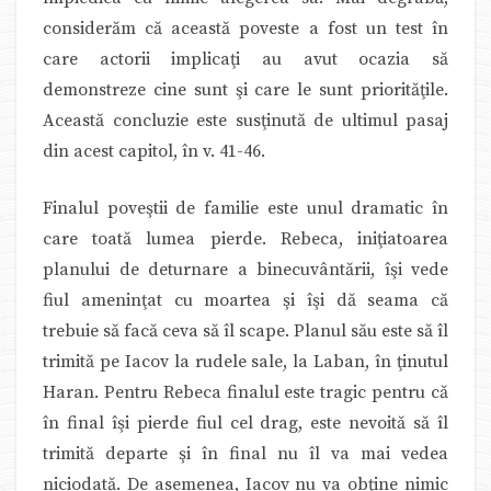
considerăm că această poveste a fost un test în
care actorii implicaţi au avut ocazia să
demonstreze cine sunt şi care le sunt priorităţile.
Această concluzie este susţinută de ultimul pasaj
din acest capitol, în v. 41-46.
Finalul poveştii de familie este unul dramatic în
care toată lumea pierde. Rebeca, iniţiatoarea
planului de deturnare a binecuvântării, îşi vede
fiul ameninţat cu moartea şi îşi dă seama că
trebuie să facă ceva să îl scape. Planul său este să îl
trimită pe Iacov la rudele sale, la Laban, în ţinutul
Haran. Pentru Rebeca finalul este tragic pentru că
în final îşi pierde fiul cel drag, este nevoită să îl
trimită departe şi în final nu îl va mai vedea
niciodată. De asemenea, Iacov nu va obţine nimic