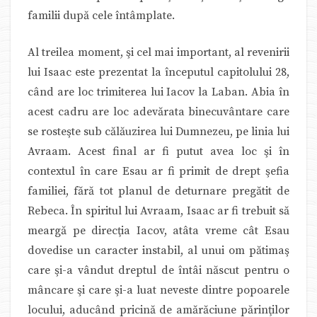
familii după cele întâmplate.
Al treilea moment, şi cel mai important, al revenirii
lui Isaac este prezentat la începutul capitolului 28,
când are loc trimiterea lui Iacov la Laban. Abia în
acest cadru are loc adevărata binecuvântare care
se rosteşte sub călăuzirea lui Dumnezeu, pe linia lui
Avraam. Acest final ar fi putut avea loc şi în
contextul în care Esau ar fi primit de drept şefia
familiei, fără tot planul de deturnare pregătit de
Rebeca. În spiritul lui Avraam, Isaac ar fi trebuit să
meargă pe direcţia Iacov, atâta vreme cât Esau
dovedise un caracter instabil, al unui om pătimaş
care şi-a vândut dreptul de întâi născut pentru o
mâncare şi care şi-a luat neveste dintre popoarele
locului, aducând pricină de amărăciune părinţilor