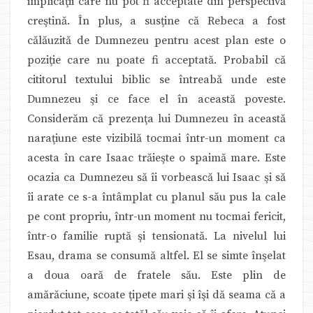
implicaţii care nu pot fi acceptate din perspectivă
creştină. În plus, a susţine că Rebeca a fost
călăuzită de Dumnezeu pentru acest plan este o
poziţie care nu poate fi acceptată. Probabil că
cititorul textului biblic se întreabă unde este
Dumnezeu şi ce face el în această poveste.
Considerăm că prezenţa lui Dumnezeu în această
naraţiune este vizibilă tocmai într-un moment ca
acesta în care Isaac trăieşte o spaimă mare. Este
ocazia ca Dumnezeu să îi vorbească lui Isaac şi să
îi arate ce s-a întâmplat cu planul său pus la cale
pe cont propriu, într-un moment nu tocmai fericit,
într-o familie ruptă şi tensionată. La nivelul lui
Esau, drama se consumă altfel. El se simte înşelat
a doua oară de fratele său. Este plin de
amărăciune, scoate ţipete mari şi îşi dă seama că a