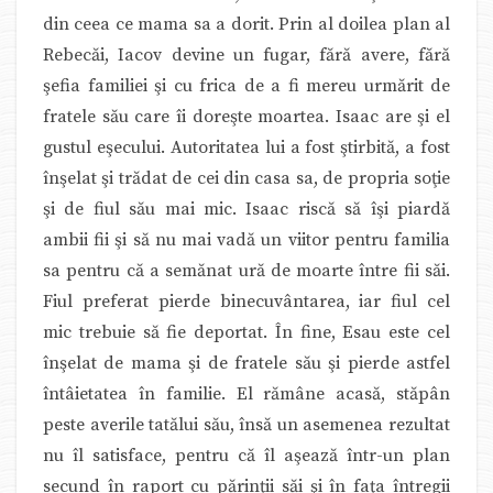
din ceea ce mama sa a dorit. Prin al doilea plan al
Rebecăi, Iacov devine un fugar, fără avere, fără
şefia familiei şi cu frica de a fi mereu urmărit de
fratele său care îi doreşte moartea. Isaac are şi el
gustul eşecului. Autoritatea lui a fost ştirbită, a fost
înşelat şi trădat de cei din casa sa, de propria soţie
şi de fiul său mai mic. Isaac riscă să îşi piardă
ambii fii şi să nu mai vadă un viitor pentru familia
sa pentru că a semănat ură de moarte între fii săi.
Fiul preferat pierde binecuvântarea, iar fiul cel
mic trebuie să fie deportat. În fine, Esau este cel
înşelat de mama şi de fratele său şi pierde astfel
întâietatea în familie. El rămâne acasă, stăpân
peste averile tatălui său, însă un asemenea rezultat
nu îl satisface, pentru că îl aşează într-un plan
secund în raport cu părinţii săi şi în faţa întregii