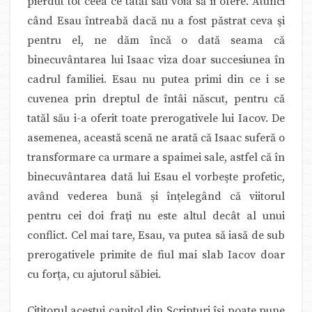
pierdut tot ceea ce tatăl său voia să îi ofere. Atunci
când Esau întreabă dacă nu a fost păstrat ceva şi
pentru el, ne dăm încă o dată seama că
binecuvântarea lui Isaac viza doar succesiunea în
cadrul familiei. Esau nu putea primi din ce i se
cuvenea prin dreptul de întâi născut, pentru că
tatăl său i-a oferit toate prerogativele lui Iacov. De
asemenea, această scenă ne arată că Isaac suferă o
transformare ca urmare a spaimei sale, astfel că în
binecuvântarea dată lui Esau el vorbeşte profetic,
având vederea bună şi înţelegând că viitorul
pentru cei doi fraţi nu este altul decât al unui
conflict. Cel mai tare, Esau, va putea să iasă de sub
prerogativele primite de fiul mai slab Iacov doar
cu forţa, cu ajutorul săbiei.
Cititorul acestui capitol din Scripturi îşi poate pune