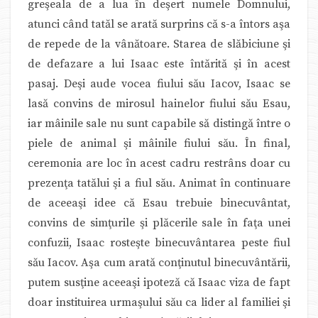
greşeala de a lua în deşert numele Domnului,
atunci când tatăl se arată surprins că s-a întors aşa
de repede de la vânătoare. Starea de slăbiciune şi
de defazare a lui Isaac este întărită şi în acest
pasaj. Deşi aude vocea fiului său Iacov, Isaac se
lasă convins de mirosul hainelor fiului său Esau,
iar mâinile sale nu sunt capabile să distingă între o
piele de animal şi mâinile fiului său. În final,
ceremonia are loc în acest cadru restrâns doar cu
prezenţa tatălui şi a fiul său. Animat în continuare
de aceeaşi idee că Esau trebuie binecuvântat,
convins de simţurile şi plăcerile sale în faţa unei
confuzii, Isaac rosteşte binecuvântarea peste fiul
său Iacov. Aşa cum arată conţinutul binecuvântării,
putem susţine aceeaşi ipoteză că Isaac viza de fapt
doar instituirea urmaşului său ca lider al familiei şi