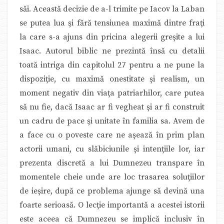
săi. Această decizie de a-l trimite pe Iacov la Laban
se putea lua şi fără tensiunea maximă dintre fraţi
la care s-a ajuns din pricina alegerii greşite a lui
Isaac. Autorul biblic ne prezintă însă cu detalii
toată intriga din capitolul 27 pentru a ne pune la
dispoziţie, cu maximă onestitate şi realism, un
moment negativ din viaţa patriarhilor, care putea
să nu fie, dacă Isaac ar fi vegheat şi ar fi construit
un cadru de pace şi unitate în familia sa. Avem de
a face cu o poveste care ne aşează în prim plan
actorii umani, cu slăbiciunile şi intenţiile lor, iar
prezenta discretă a lui Dumnezeu transpare în
momentele cheie unde are loc trasarea soluţiilor
de ieşire, după ce problema ajunge să devină una
foarte serioasă. O lecţie importantă a acestei istorii
este aceea că Dumnezeu se implică inclusiv în