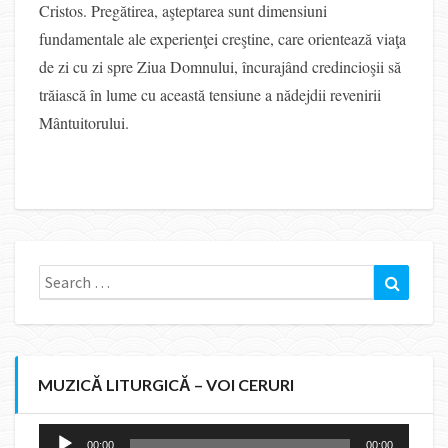
Cristos. Pregătirea, aşteptarea sunt dimensiuni
fundamentale ale experienţei creştine, care orientează viaţa
de zi cu zi spre Ziua Domnului, încurajând credincioşii să
trăiască în lume cu această tensiune a nădejdii revenirii
Mântuitorului.
Search
Search
for:
MUZICĂ LITURGICĂ – VOI CERURI
Audio
00:00
00:00