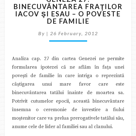
BINECUVÂNTAREA FRAŢILOR
BINECUVÂNTAREA
IACOV ŞI ESAU – O POVESTE
FRAŢILOR
IACOV
DE FAMILIE
ŞI
ESAU
By
|
26 February, 2012
–
O
POVESTE
Analiza cap. 27 din cartea Genezei ne permite
DE
FAMILIE
formularea ipotezei că ne aflăm în faţa unei
poveşti de familie în care intriga o reprezintă
câştigarea unui mare favor care este
binecuvântarea tatălui înainte de moartea sa.
Potrivit cutumelor epocii, această binecuvântare
însemna o ceremonie de investire a fiului
moştenitor care va prelua prerogativele tatălui său,
anume cele de lider al familiei sau al clanului.