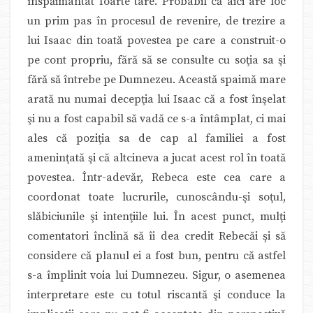
înspăimântat foarte tare. Probabil că aici are loc
un prim pas în procesul de revenire, de trezire a
lui Isaac din toată povestea pe care a construit-o
pe cont propriu, fără să se consulte cu soţia sa şi
fără să întrebe pe Dumnezeu. Această spaimă mare
arată nu numai decepţia lui Isaac că a fost înşelat
şi nu a fost capabil să vadă ce s-a întâmplat, ci mai
ales că poziţia sa de cap al familiei a fost
ameninţată şi că altcineva a jucat acest rol în toată
povestea. Într-adevăr, Rebeca este cea care a
coordonat toate lucrurile, cunoscându-şi soţul,
slăbiciunile şi intenţiile lui. În acest punct, mulţi
comentatori înclină să îi dea credit Rebecăi şi să
considere că planul ei a fost bun, pentru că astfel
s-a împlinit voia lui Dumnezeu. Sigur, o asemenea
interpretare este cu totul riscantă şi conduce la