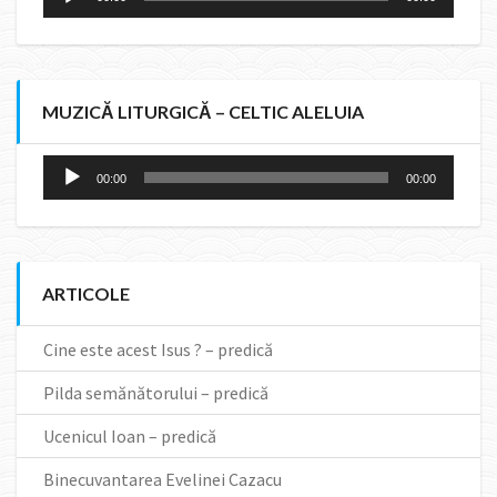
Player
MUZICĂ LITURGICĂ – CELTIC ALELUIA
Audio
00:00
00:00
Player
ARTICOLE
Cine este acest Isus ? – predică
Pilda semănătorului – predică
Ucenicul Ioan – predică
Binecuvantarea Evelinei Cazacu